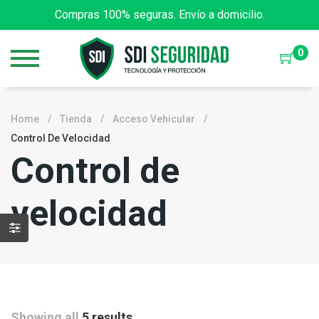
Compras 100% seguras. Envío a domicilio.
0
Home
/
Tienda
/
Acceso Vehicular
/
Control De Velocidad
Control de
velocidad
Showing all
5 results