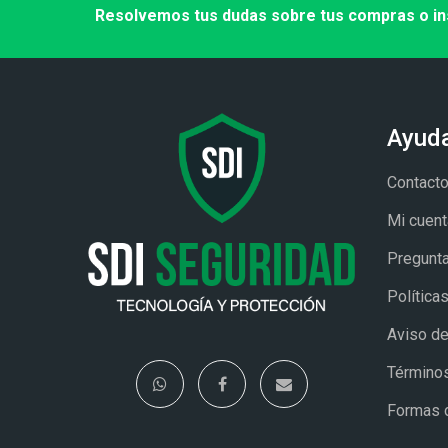
Resolvemos tus dudas sobre tus compras o in
Ayud
Contact
Mi cuent
Pregunta
Política
Aviso de
Términos
Formas 