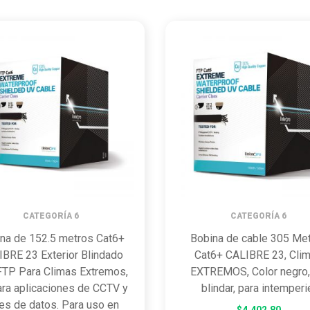
CATEGORÍA 6
CATEGORÍA 6
na de 152.5 metros Cat6+
Bobina de cable 305 Me
BRE 23 Exterior Blindado
Cat6+ CALIBRE 23, Cli
FTP Para Climas Extremos,
EXTREMOS, Color negro,
ra aplicaciones de CCTV y
blindar, para intemperi
es de datos. Para uso en
$
4,402.80