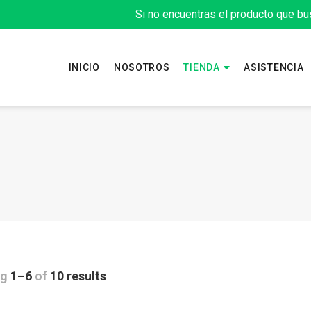
Si no encuentras el producto que bu
INICIO
NOSOTROS
TIENDA
ASISTENCIA
ng
1–6
of
10 results