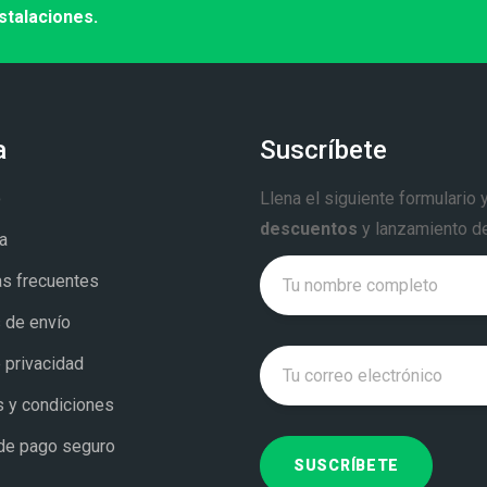
stalaciones.
a
Suscríbete
o
Llena el siguiente formulario 
descuentos
y lanzamiento d
a
s frecuentes
s de envío
 privacidad
 y condiciones
de pago seguro