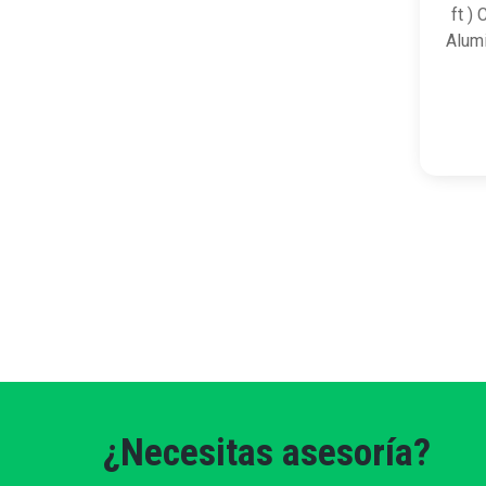
ft )
Alumi
¿Necesitas asesoría?