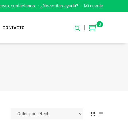
scas, contáctanos.
·
¿Necesitas ayuda?
·
Mi cuenta
0
CONTACTO