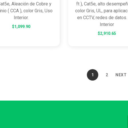
 Cat5e, Aleación de Cobre y
ft ), Cat5e, alto desempeñ
nio ( CCA ), color Gris, Uso
color Gris, UL, para aplica
Interior.
en CCTV, redes de datos.
Interior
$
1,099.90
$
2,910.65
1
2
NEXT